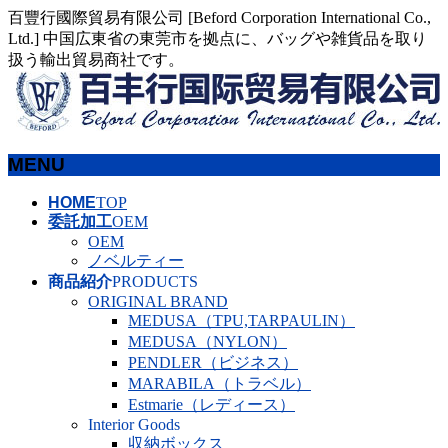
百豐行國際貿易有限公司 [Beford Corporation International Co.,
Ltd.] 中国広東省の東莞市を拠点に、バッグや雑貨品を取り
扱う輸出貿易商社です。
MENU
HOME
TOP
メ
委託加工
OEM
ニ
OEM
ュ
ノベルティー
ー
商品紹介
PRODUCTS
を
ORIGINAL BRAND
飛
MEDUSA（TPU,TARPAULIN）
ば
MEDUSA（NYLON）
す
PENDLER（ビジネス）
MARABILA（トラベル）
Estmarie（レディース）
Interior Goods
収納ボックス