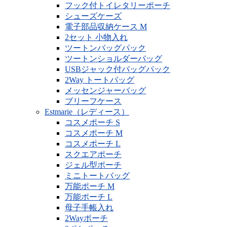
フック付トイレタリーポーチ
シューズケーズ
電子部品収納ケース M
2セット 小物入れ
ツートンバッグパック
ツートンショルダーバッグ
USBジャック付バッグパック
2Way トートバッグ
メッセンジャーバッグ
ブリーフケース
Estmarie（レディース）
コスメポーチ S
コスメポーチ M
コスメポーチ L
スクエアポーチ
ジェル型ポーチ
ミニトートバッグ
万能ポーチ M
万能ポーチ L
母子手帳入れ
2Wayポーチ