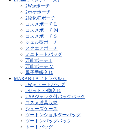
2Wayポーチ
2ポケポーチ
2段化粧ポーチ
コスメポーチ L
コスメポーチ M
コスメポーチ S
ジェル型ポーチ
スクエアポーチ
ミニトートバッグ
万能ポーチ L
万能ポーチ M
母子手帳入れ
MARABILA（トラベル）
2Way トートバッグ
2セット 小物入れ
USBジャック付バッグパック
コスメ道具収納
シューズケーズ
ツートンショルダーバッグ
ツートンバッグパック
トートバッグ