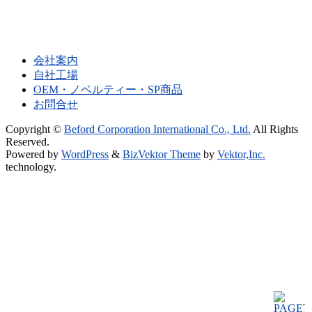
会社案内
自社工場
OEM・ノベルティー・SP商品
お問合せ
Copyright ©
Beford Corporation International Co., Ltd.
All Rights
Reserved.
Powered by
WordPress
&
BizVektor Theme
by
Vektor,Inc.
technology.